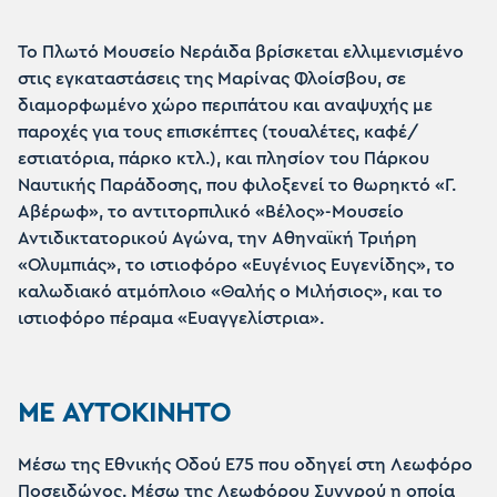
Το Πλωτό Μουσείο Νεράιδα βρίσκεται ελλιμενισμένο
στις εγκαταστάσεις της Μαρίνας Φλοίσβου, σε
διαμορφωμένο χώρο περιπάτου και αναψυχής με
παροχές για τους επισκέπτες (τουαλέτες, καφέ/
εστιατόρια, πάρκο κτλ.), και πλησίον του Πάρκου
Ναυτικής Παράδοσης, που φιλοξενεί το θωρηκτό «Γ.
Αβέρωφ», το αντιτορπιλικό «Βέλος»-Μουσείο
Αντιδικτατορικού Αγώνα, την Αθηναϊκή Τριήρη
«Ολυμπιάς», το ιστιοφόρο «Ευγένιος Ευγενίδης», το
καλωδιακό ατμόπλοιο «Θαλής ο Μιλήσιος», και το
ιστιοφόρο πέραμα «Ευαγγελίστρια».
ΜΕ ΑΥΤΟΚΙΝΗΤΟ
Μέσω της Εθνικής Οδού Ε75 που οδηγεί στη Λεωφόρο
Ποσειδώνος. Μέσω της Λεωφόρου Συγγρού η οποία